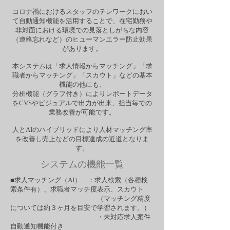
コロナ禍におけるスタッフのテレワークにおい
て自動通知機能を活用することで、在宅勤務や
非対面における環境での見落としがちな内容
（連絡忘れなど）のヒューマンエラー防止効果
があります。
本システムは「求人情報からマッチング」「求
職者からマッチング」「スカウト」などの基本
機能の他にも、
分析機能（グラフ付き）によりレポートデータ
をCVSやビジュアルで出力が出来、担当毎での
業務改善が可能です。
人とAIのハイブリッドにより人材マッチング率
を改善し売上などの目標達成の近道となりま
す。
​システムの機能一覧
■求人マッチング（AI） ：求人検索（各種検
索条件有）、求職者マッチ度表示、スカウト
（マッチング精度
については約３ヶ月を目安で学習されます。）
・未対応求人案件
自動通知機能付き