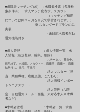
■求職者マッチング(AI) ：求職者検索（各種検
索条件有）、求人マッチ度表示、スカウト
（マッチング精度
については約３ヶ月を目安で学習されます。）
※ スタンダードプランのみ
実装
・未対応求職者自動
通知機能付き
■求人管理 ：求人情報一覧、求
人情報（新規登録、編集、削除）
ステータス（募集中、
採用終了、未対応、スカウト中、面接前、面接中、面接
結果待ち、採用、不採用）
求人マスター（担
当、業種職種、雇用形態、こだわり）
求人情報インポー
ト＆エクスポート
求人管理（AI設
定、自動通知メール：面接、未対応求人＆求職
者など）
■求職者管理 ：求職者一覧、求職
者情報（新規登録、編集、削除）