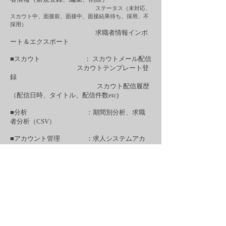
ステータス（未対応、
スカウト中、面接前、面接中、面接結果待ち、採用、不
採用）
求職者情報インポ
ート＆エクスポート
■スカウト ： スカウトメール配信
スカウトテンプレート登
録
スカウト配信履歴
（配信日時、タイトル、配信件数etc)
■分析 ：期間別分析、求職
者分析（CSV）
■アカウント管理 ：求人システムアカ
ウント発行（ログイン者によりアクセスレベル
設定）
​こんな会社様におすすめです！
人材マッチングの事業を営まれ、事業部全体で
の案件管理の煩雑にお困りの会社に適したシス
テムです。
スタッフのテレワーク化や非対面での営業にお