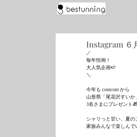
Instagra
／
毎年恒例！
大人気企画🍉
＼
今年も coniconi から
山形県「尾花沢すいか
3名さまにプレゼント
シャリっと甘い、夏の
家族みんなで楽しんで