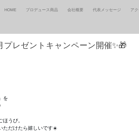
HOME
プロデュース商品
会社概要
代表メッセージ
アク
m ６月プレゼントキャンペーン開催✨🎁
」を

ごほうび。
いただけたら嬉しいです☀️