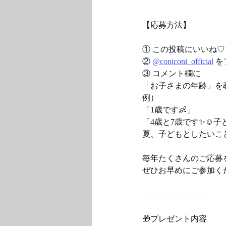
【応募方法】
① この投稿にいいね♡
② 
@coniconi_official
 
③ コメント欄に
「お子さまの年齢」を
例）
「1歳です👶」
「4歳と7歳です✨☺️
夏、子どもとしたいこ
毎年たくさんのご応募
ぜひお早めにご参加くだ
＿＿＿＿＿＿＿＿
🎁プレゼント内容