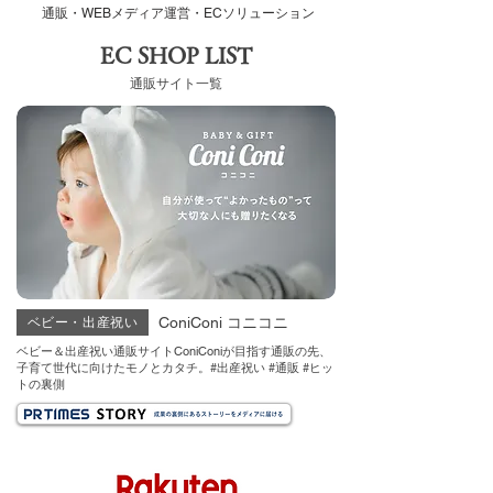
通販・​WEBメディア運営・​ECソリューション
EC SHOP LIST
通販サイト一覧
ConiConi コニコニ
ベビー・出産祝い
ベビー＆出産祝い通販サイトConiConiが目指す通販の先、
子育て世代に向けたモノとカタチ。
#出産祝い #通販 #ヒッ
トの裏側