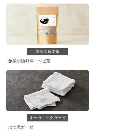
国産六条麦茶
創業明治41年：ベビ茶
オーガニックガーゼ
​はつ恋ガーゼ