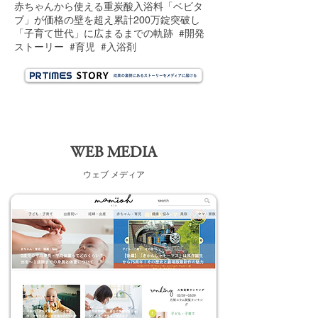
赤ちゃんから使える重炭酸入浴料「ベビタ
ブ」が価格の壁を超え累計200万錠突破し
「子育て世代」に広まるまでの軌跡
​​
#開発
ストーリー
#育児
#入浴剤
WEB MEDIA
​ウェブ メディア